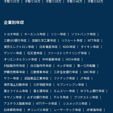
手取り35万
手取り36万
手取り38万
手取り40万
手取り50万
企業別年収
トヨタ年収
キーエンス年収
ソニー年収
ソフトバンク年収
三菱UFJ銀行年収
信越化学工業年収
リクルート年収
NTT年収
東京エレクトロン年収
日本電産年収
KDDI年収
ダイキン年収
デンソー年収
任天堂年収
ファーストリテイリング年収
オリエンタルランド年収
中外製薬年収
HOYA年収
村田製作所年収
日立製作所年収
ホンダ年収
第一三共転職
伊藤忠商事年収
三菱商事年収
三井住友銀行年収
SMC年収
ヤフー年収
武田薬品工業年収
ファナック年収
JT年収
東京海上日動年収
三井物産年収
セブンイレブン年収
富士フイルム年収
富士通年収
エムスリー年収
ゆうちょ銀行年収
キヤノン年収
みずほ銀行年収
テルモ年収
ブリヂストン年収
アステラス製薬年収
NTTデータ年収
シスメックス年収
日本郵政年収
オリンパス年収
レーザーテック年収
JR東海年収