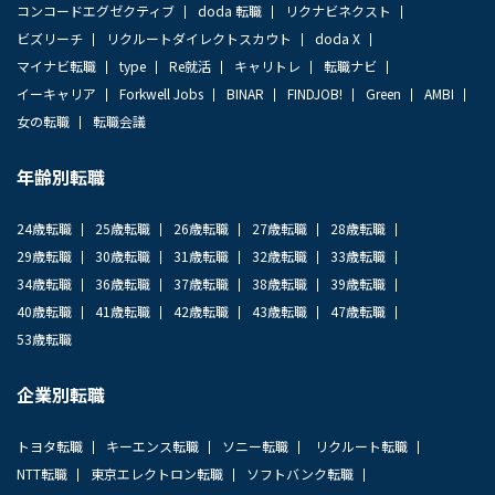
コンコードエグゼクティブ
doda 転職
リクナビネクスト
ビズリーチ
リクルートダイレクトスカウト
doda X
マイナビ転職
type
Re就活
キャリトレ
転職ナビ
イーキャリア
Forkwell Jobs
BINAR
FINDJOB!
Green
AMBI
女の転職
転職会議
年齢別転職
24歳転職
25歳転職
26歳転職
27歳転職
28歳転職
29歳転職
30歳転職
31歳転職
32歳転職
33歳転職
34歳転職
36歳転職
37歳転職
38歳転職
39歳転職
40歳転職
41歳転職
42歳転職
43歳転職
47歳転職
53歳転職
企業別転職
トヨタ転職
キーエンス転職
ソニー転職
リクルート転職
NTT転職
東京エレクトロン転職
ソフトバンク転職