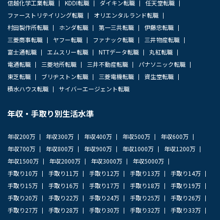
信越化学工業転職
KDDI転職
ダイキン転職
任天堂転職
ファーストリテイリング転職
オリエンタルランド転職
村田製作所転職
ホンダ転職
第一三共転職
伊藤忠転職
三菱商事転職
ヤフー転職
ファナック転職
三井物産転職
富士通転職
エムスリー転職
NTTデータ転職
丸紅転職
電通転職
三菱地所転職
三井不動産転職
パナソニック転職
東芝転職
ブリヂストン転職
三菱電機転職
資生堂転職
積水ハウス転職
サイバーエージェント転職
年収・手取り別生活水準
年収200万
年収300万
年収400万
年収500万
年収600万
年収700万
年収800万
年収900万
年収1000万
年収1200万
年収1500万
年収2000万
年収3000万
年収5000万
手取り10万
手取り11万
手取り12万
手取り13万
手取り14万
手取り15万
手取り16万
手取り17万
手取り18万
手取り19万
手取り20万
手取り22万
手取り24万
手取り25万
手取り26万
手取り27万
手取り28万
手取り30万
手取り32万
手取り33万