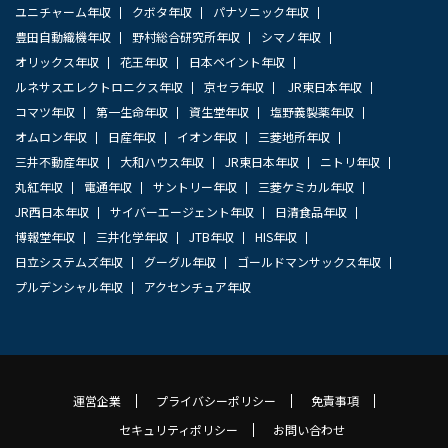
ユニチャーム年収
クボタ年収
パナソニック年収
豊田自動織機年収
野村総合研究所年収
シマノ年収
オリックス年収
花王年収
日本ペイント年収
ルネサスエレクトロニクス年収
京セラ年収
JR東日本年収
コマツ年収
第一生命年収
資生堂年収
塩野義製薬年収
オムロン年収
日産年収
イオン年収
三菱地所年収
三井不動産年収
大和ハウス年収
JR東日本年収
ニトリ年収
丸紅年収
電通年収
サントリー年収
三菱ケミカル年収
JR西日本年収
サイバーエージェント年収
日清食品年収
博報堂年収
三井化学年収
JTB年収
HIS年収
日立システムズ年収
グーグル年収
ゴールドマンサックス年収
プルデンシャル年収
アクセンチュア年収
運営企業
プライバシーポリシー
免責事項
セキュリティポリシー
お問い合わせ