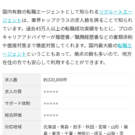
国内有数の転職エージェントとして知られる
リクルートエー
ジェント
は、業界トップクラスの求人数を誇ることで知られ
ています。過去45万人以上の転職成功実績をもとに、プロの
キャリアアドバイザーが履歴書／職務経歴書などの書類添削
や面接対策まで徹底対策してくれます。国内最大級の
転職エ
ージェント
ということもあって、拠点の数も多いので、地方
在住の方でも安心して利用することができます。
求人数
約320,000件
求人の質
⭐️⭐️⭐️⭐️⭐️
サポート体制
⭐️⭐️⭐️⭐️⭐️
総合評価
⭐️⭐️⭐️⭐️⭐️
対応地域
北海道・青森・岩手・秋田・宮城・山形・福
島・東京・千葉・神奈川・埼玉・山梨・茨