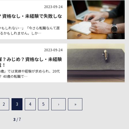
2023-09-24
？資格なし・未経験で失敗しな
かもしれない…」「今さら転職なんて遅
るかもしれません。しか…
2023-09-24
謀？みじめ？資格なし・未経験
説！
0歳」では実績や経験が求められ、20代
 40歳の転職で…
2
3
4
5
›
»
3
/
7