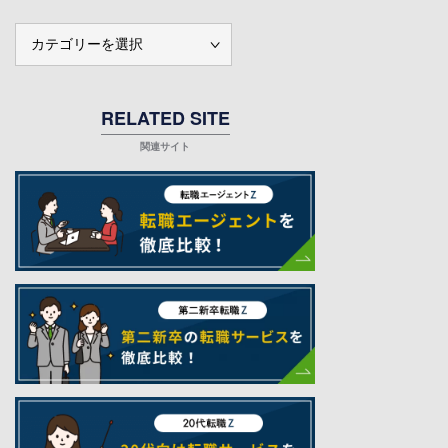
カ
テ
ゴ
リ
RELATED SITE
ー