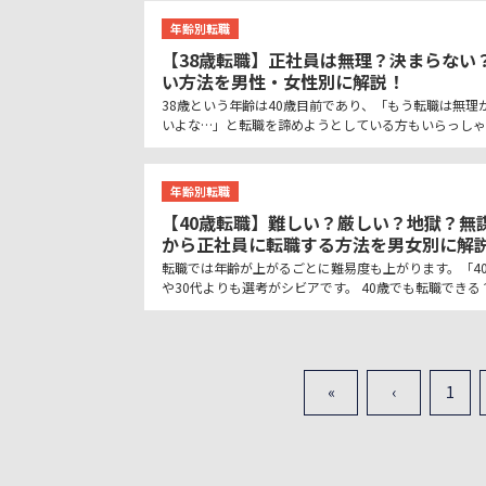
年齢別転職
【38歳転職】正社員は無理？決まらない
い方法を男性・女性別に解説！
38歳という年齢は40歳目前であり、「もう転職は無理
いよな…」と転職を諦めようとしている方もいらっしゃ
年齢別転職
【40歳転職】難しい？厳しい？地獄？無
から正社員に転職する方法を男女別に解
転職では年齢が上がるごとに難易度も上がります。「4
や30代よりも選考がシビアです。 40歳でも転職できる？
«
‹
1