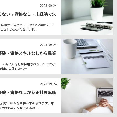
2023-09-24
らない？資格なし・未経験で失
。結論から言うと、36歳の転職は決して
育コストのかからない即戦…
2023-09-24
経験・資格スキルなしから異業
。 ・若い人材しか採用されないのではな
し転職に失敗したら…
2023-09-24
経験・資格なしから正社員転職
！
人脈など様々な条件が求められます。年
希望の企業に転職できるの…