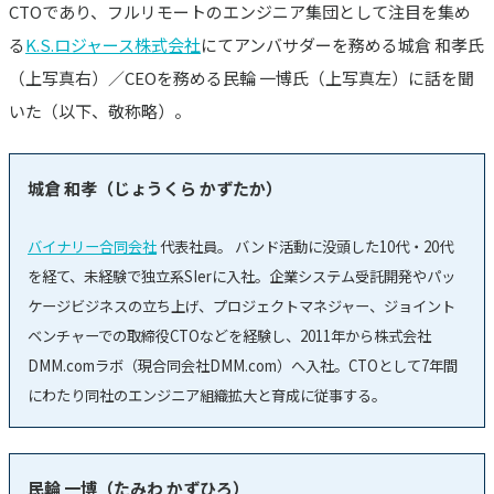
CTOであり、フルリモートのエンジニア集団として注目を集め
る
K.S.ロジャース株式会社
にてアンバサダーを務める城倉 和孝氏
（上写真右）／CEOを務める民輪 一博氏（上写真左）に話を聞
いた（以下、敬称略）。
城倉 和孝（じょうくら かずたか）
バイナリー合同会社
代表社員。 バンド活動に没頭した10代・20代
を経て、未経験で独立系SIerに入社。企業システム受託開発やパッ
ケージビジネスの立ち上げ、プロジェクトマネジャー、ジョイント
ベンチャーでの取締役CTOなどを経験し、2011年から株式会社
DMM.comラボ（現合同会社DMM.com）へ入社。CTOとして7年間
にわたり同社のエンジニア組織拡大と育成に従事する。
民輪 一博（たみわ かずひろ）