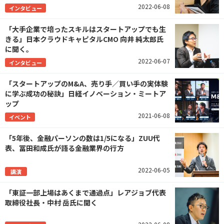
2022-06-08
インタビュー
「大手企業で培ったスキルはスタートアップでも生
きる」日本クラウドキャピタルCMO 向井 純太郎氏
に聞く。
2022-06-07
インタビュー
「スタートアップのM&A、売り手／買い手の実体験
に学ぶ成功の秘訣」日経イノベーション・ミートア
ップ
2021-06-08
イベント
「5年後、金融パーソンの数は1/5になる」ZUU代
表、冨田和成氏が語る金融業界の行方
2022-06-05
講演
「東証一部上場はあくまで通過点」レアジョブ代表
取締役社長・中村 岳氏に聞く