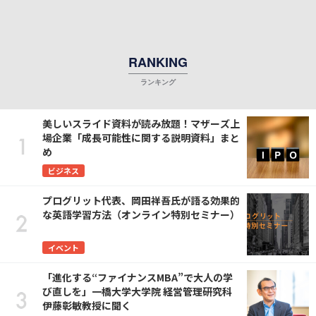
ラシステムズ代表・明田篤氏に聞く
──「ENGLISH COMPANY」運営
のスタディーハッカー代表取締役 岡
健作氏に聞く
RANKING
美しいスライド資料が読み放題！マザーズ上
場企業「成長可能性に関する説明資料」まと
め
ビジネス
プログリット代表、岡田祥吾氏が語る効果的
な英語学習方法（オンライン特別セミナー）
イベント
「進化する“ファイナンスMBA”で大人の学
び直しを」一橋大学大学院 経営管理研究科
伊藤彰敏教授に聞く