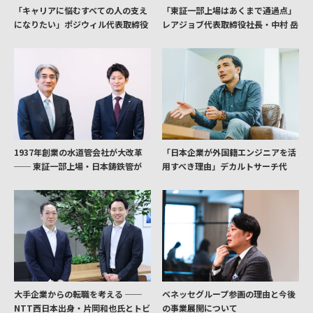
「キャリアに悩むすべての人の支え
「東証一部上場はあくまで通過点」
になりたい」ポジウィル代表取締役
レアジョブ代表取締役社長・中村 岳
金井 芽衣氏に聞く。
氏に聞く
1937年創業の水道管会社が大改革
「日本企業が外国籍エンジニアを活
── 東証一部上場・日本鋳鉄管が
用すべき理由」デカルトサーチ代
「オンライン個人投資家向け説明
表、アモニック・パスカル・ヒデキ
会」を開始した理由
氏に聞く
大手企業からの転職を考える ──
ベネッセグループ参画の理由と今後
NTT西日本出身・片岡和也氏とトビ
の事業展開について