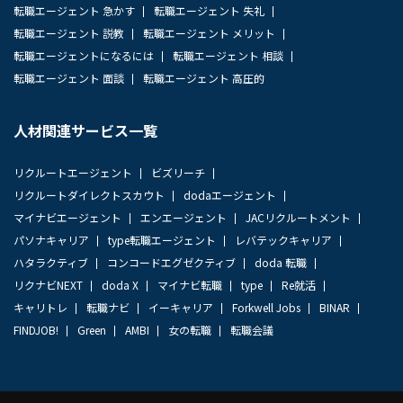
転職エージェント 急かす
転職エージェント 失礼
転職エージェント 説教
転職エージェント メリット
転職エージェントになるには
転職エージェント 相談
転職エージェント 面談
転職エージェント 高圧的
人材関連サービス一覧
リクルートエージェント
ビズリーチ
リクルートダイレクトスカウト
dodaエージェント
マイナビエージェント
エンエージェント
JACリクルートメント
パソナキャリア
type転職エージェント
レバテックキャリア
ハタラクティブ
コンコードエグゼクティブ
doda 転職
リクナビNEXT
doda X
マイナビ転職
type
Re就活
キャリトレ
転職ナビ
イーキャリア
Forkwell Jobs
BINAR
FINDJOB!
Green
AMBI
女の転職
転職会議