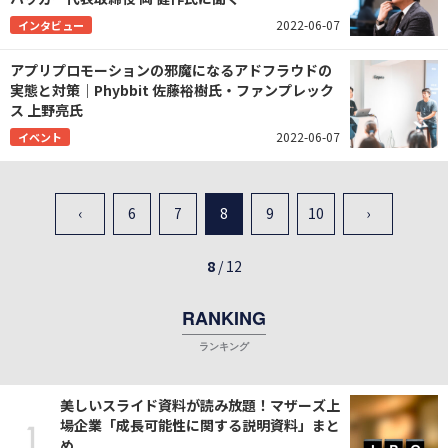
2022-06-07
インタビュー
アプリプロモーションの邪魔になるアドフラウドの
実態と対策｜Phybbit 佐藤裕樹氏・ファンプレック
ス 上野亮氏
2022-06-07
イベント
‹
6
7
8
9
10
›
8
/
12
RANKING
美しいスライド資料が読み放題！マザーズ上
場企業「成長可能性に関する説明資料」まと
め