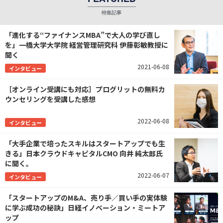
「進化する“ファイナンスMBA”で大人の学び直し
を」一橋大学大学院 経営管理研究科 伊藤彰敏教授に
聞く
2021-06-08
インタビュー
［オンライン受講にも対応］プログリットの無料カ
ウンセリングを受講した感想
2022-06-08
インタビュー
「大手企業で培ったスキルはスタートアップでも生
きる」日本クラウドキャピタルCMO 向井 純太郎氏
に聞く。
2022-06-07
インタビュー
「スタートアップのM&A、売り手／買い手の実体験
に学ぶ成功の秘訣」日経イノベーション・ミートア
ップ