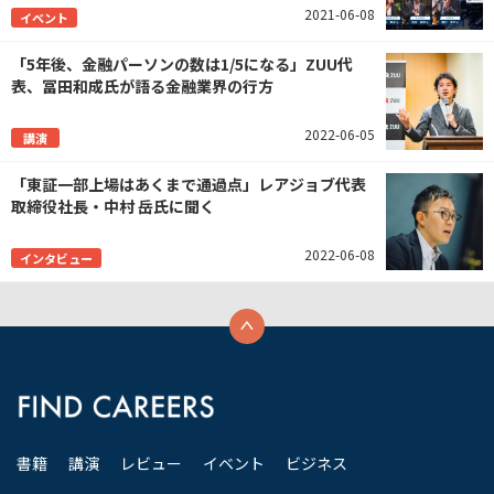
2021-06-08
イベント
「5年後、金融パーソンの数は1/5になる」ZUU代
表、冨田和成氏が語る金融業界の行方
2022-06-05
講演
「東証一部上場はあくまで通過点」レアジョブ代表
取締役社長・中村 岳氏に聞く
2022-06-08
インタビュー
書籍
講演
レビュー
イベント
ビジネス