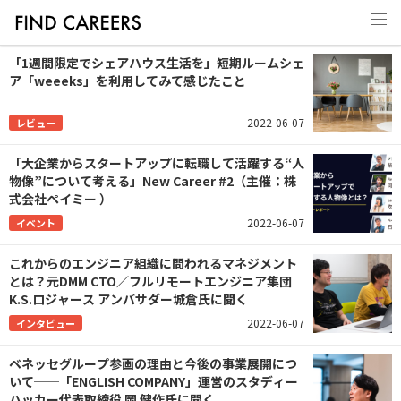
「1週間限定でシェアハウス生活を」短期ルームシェ
ア「weeeks」を利用してみて感じたこと
2022-06-07
レビュー
「大企業からスタートアップに転職して活躍する“人
物像”について考える」New Career #2（主催：株
式会社ペイミー ）
2022-06-07
イベント
これからのエンジニア組織に問われるマネジメント
とは？元DMM CTO／フルリモートエンジニア集団
K.S.ロジャース アンバサダー城倉氏に聞く
2022-06-07
インタビュー
ベネッセグループ参画の理由と今後の事業展開につ
いて──「ENGLISH COMPANY」運営のスタディー
ハッカー代表取締役 岡 健作氏に聞く